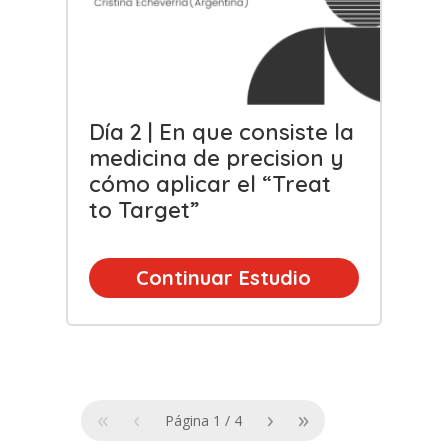
Día 2 | En que consiste la
medicina de precision y
cómo aplicar el “Treat
to Target”
Continuar Estudio
«
‹
›
»
Página
1
/
4